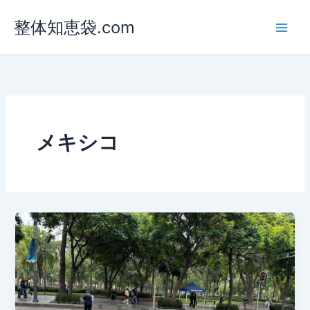
内
整体知恵袋.com
容
を
ス
キ
ッ
プ
メキシコ