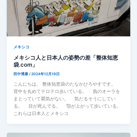
メキシコ
メキシコ人と日本人の姿勢の差「整体知恵
袋.com」
田中博康
/
2024年12月19日
こんにちは。 整体知恵袋のたなかひろやすです。
背中を丸めてテロテロ歩いている。 負のオーラを
まとっていて覇気がない。 気だるそうにしてい
る。 目が死んでる。 顎が上がって歩いている。
これらは日本人とメキシコ