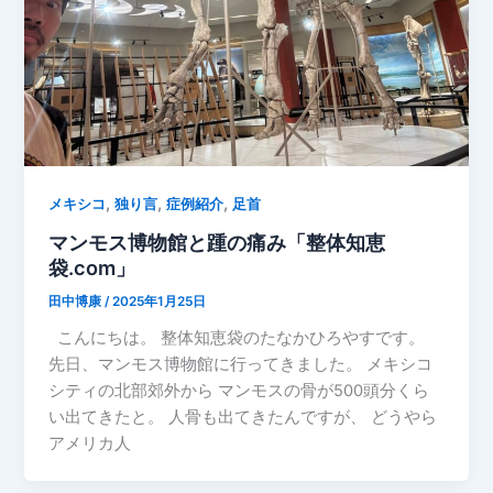
,
,
,
メキシコ
独り言
症例紹介
足首
マンモス博物館と踵の痛み「整体知恵
袋.com」
田中博康
/
2025年1月25日
こんにちは。 整体知恵袋のたなかひろやすです。
先日、マンモス博物館に行ってきました。 メキシコ
シティの北部郊外から マンモスの骨が500頭分くら
い出てきたと。 人骨も出てきたんですが、 どうやら
アメリカ人