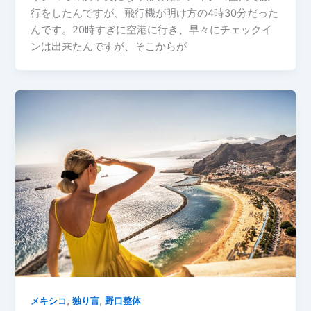
行をしたんですが、飛行機が明け方の4時30分だった
んです。20時すぎに空港に行き、早々にチェックイ
ンは出来たんですが、そこからが
,
,
メキシコ
独り言
野口整体