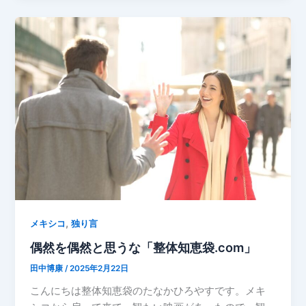
,
メキシコ
独り言
偶然を偶然と思うな「整体知恵袋.com」
田中博康
/
2025年2月22日
こんにちは整体知恵袋のたなかひろやすです。メキ