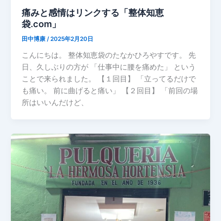
痛みと感情はリンクする「整体知恵
袋.com」
田中博康
/
2025年2月20日
こんにちは。 整体知恵袋のたなかひろやすです。 先
日、久しぶりの方が 「仕事中に腰を痛めた」 という
ことで来られました。 【１回目】 「立ってるだけで
も痛い。 前に曲げると痛い」 【２回目】 「前回の場
所はいいんだけど、