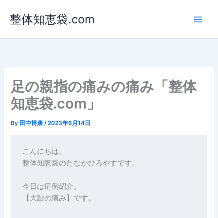
内
整体知恵袋.com
容
を
ス
キ
ッ
プ
足の親指の痛みの痛み「整体
知恵袋.com」
By
田中博康
/
2023年6月14日
こんにちは。

整体知恵袋のたなかひろやすです。

今日は症例紹介。

【大趾の痛み】です。
