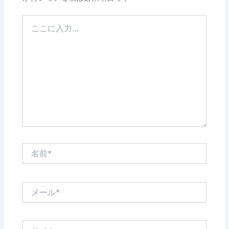
こ
こ
に
入
力…
名
前
*
メ
ー
ル
*
サ