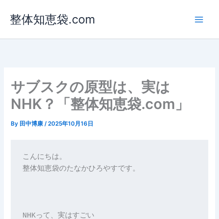
内
整体知恵袋.com
容
を
ス
キ
ッ
プ
サブスクの原型は、実は
NHK？「整体知恵袋.com」
By
田中博康
/
2025年10月16日
こんにちは。
整体知恵袋のたなかひろやすです。
NHKって、実はすごい