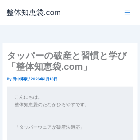
内
整体知恵袋.com
容
を
ス
キ
ッ
プ
タッパーの破産と習慣と学び
「整体知恵袋.com」
By
田中博康
/
2026年1月13日
こんにちは。

整体知恵袋のたなかひろやすです。

「タッパーウェアが破産法適応」
