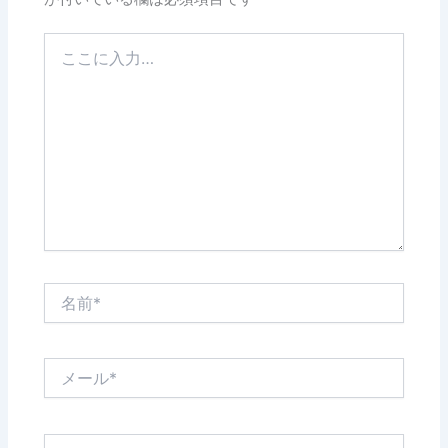
こ
こ
に
入
力…
名
前
*
メ
ー
ル
*
サ