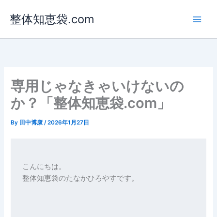
内
整体知恵袋.com
容
を
ス
キ
ッ
プ
専用じゃなきゃいけないの
か？「整体知恵袋.com」
By
田中博康
/
2026年1月27日
こんにちは。
整体知恵袋のたなかひろやすです。