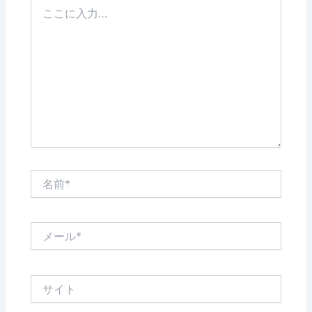
こ
こ
に
入
力…
名
前
*
メ
ー
ル
*
サ
イ
ト