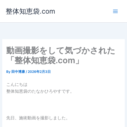
内
整体知恵袋.com
容
を
ス
キ
ッ
プ
動画撮影をして気づかされた
「整体知恵袋.com」
By
田中博康
/
2026年2月3日
こんにちは
整体知恵袋のたなかひろやすです。
先日、施術動画を撮影しました。