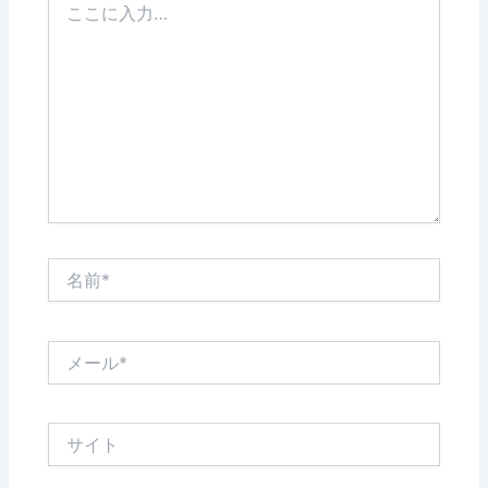
こ
に
入
力…
名
前
*
メ
ー
ル
*
サ
イ
ト