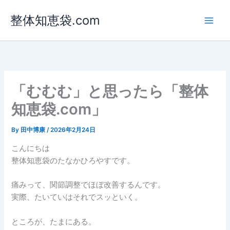
内
整体知恵袋.com
容
を
ス
キ
ッ
プ
「むむむ」と思ったら「整体
知恵袋.com」
By
田中博康
/
2026年2月24日
こんにちは
整体知恵袋のたなかひろやすです。
痛みって、関節調整でほぼ改善するんです。
実際、たいていはそれでスッといく。
ところが、たまにある。