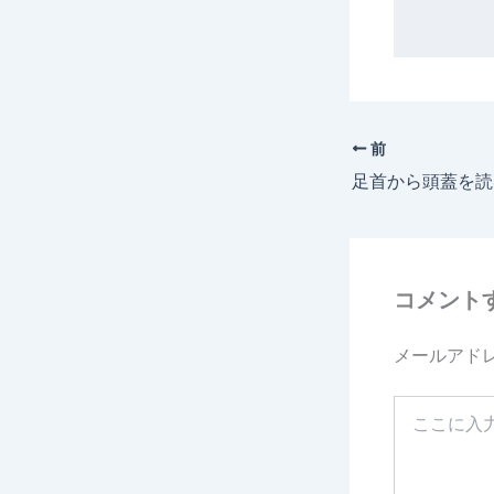
前
コメント
メールアド
こ
こ
に
入
力…