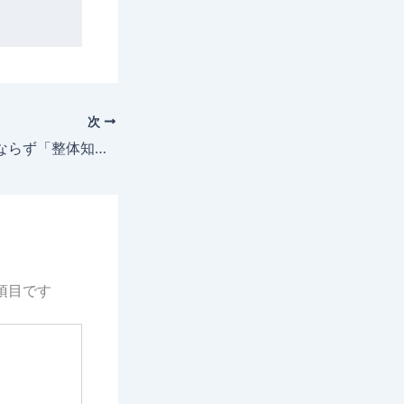
次
技術は一夜にしてならず「整体知恵袋.com」
項目です