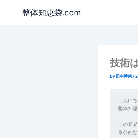
内
整体知恵袋.com
容
を
ス
キ
ッ
プ
技術は
By
田中博康
/
こんにち
整体知恵
この業界
奉公的な