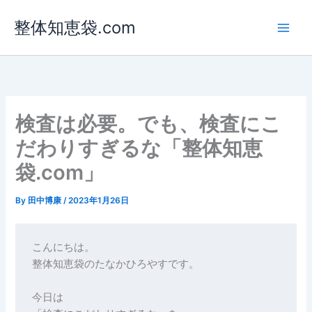
内
整体知恵袋.com
容
を
ス
キ
ッ
プ
検査は必要。でも、検査にこ
だわりすぎるな「整体知恵
袋.com」
By
田中博康
/
2023年1月26日
こんにちは。
整体知恵袋のたなかひろやすです。
今日は