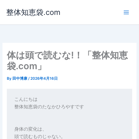
内
整体知恵袋.com
容
を
ス
キ
ッ
プ
体は頭で読むな!！「整体知恵
袋.com」
By
田中博康
/
2026年4月16日
こんにちは
整体知恵袋のたなかひろやすです
身体の変化は、
頭で読むものじゃない。