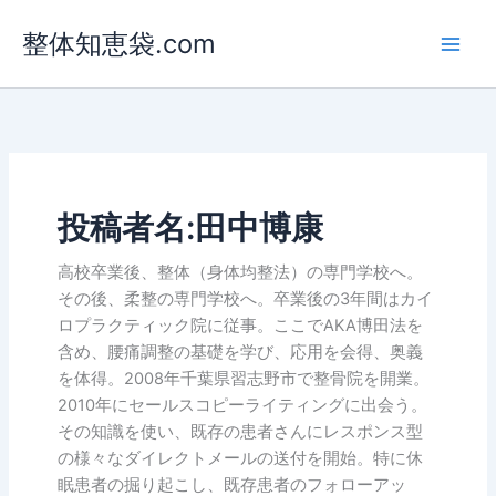
内
整体知恵袋.com
容
を
ス
キ
ッ
プ
投稿者名:田中博康
高校卒業後、整体（身体均整法）の専門学校へ。
その後、柔整の専門学校へ。卒業後の3年間はカイ
ロプラクティック院に従事。ここでAKA博田法を
含め、腰痛調整の基礎を学び、応用を会得、奥義
を体得。2008年千葉県習志野市で整骨院を開業。
2010年にセールスコピーライティングに出会う。
その知識を使い、既存の患者さんにレスポンス型
の様々なダイレクトメールの送付を開始。特に休
眠患者の掘り起こし、既存患者のフォローアッ