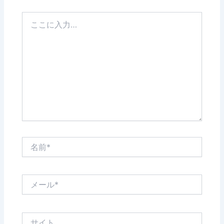
こ
こ
に
入
力…
名
前
*
メ
ー
ル
*
サ