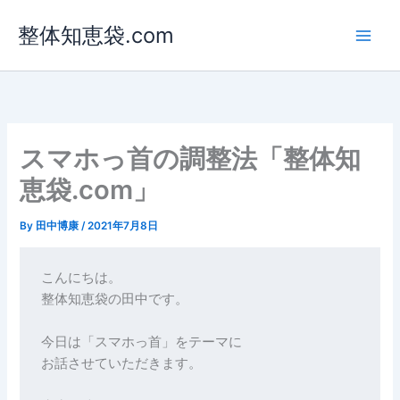
内
整体知恵袋.com
容
を
ス
キ
ッ
プ
スマホっ首の調整法「整体知
恵袋.com」
By
田中博康
/
2021年7月8日
こんにちは。 

整体知恵袋の田中です。

今日は「スマホっ首」をテーマに

お話させていただきます。
