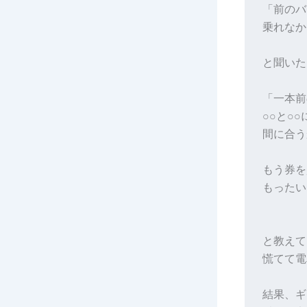
「前のバ
乗れなか
と聞いた
「一本前
○○と○
間に合う
もう券を
もったい
と教えて
慌てて電
結果、ギ