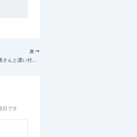
次
死海から学ぶ、患者さんと濃い付き合いをする方法「整体知恵袋.com」
項目です