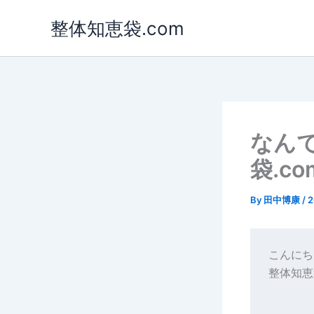
内
整体知恵袋.com
容
を
ス
キ
ッ
プ
なん
袋.c
By
田中博康
/
こんにち
整体知恵