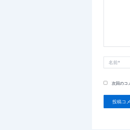
入
力…
名
前
*
次回のコ