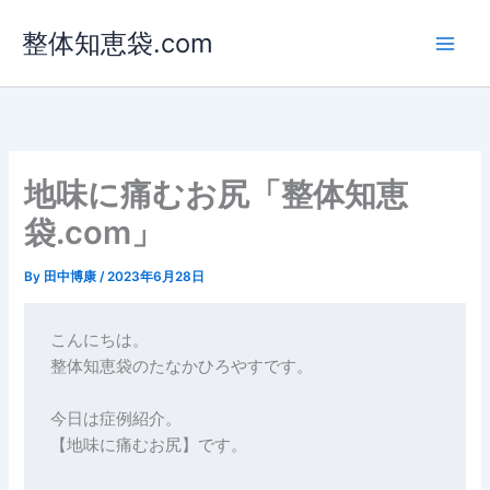
内
整体知恵袋.com
容
を
ス
キ
ッ
プ
地味に痛むお尻「整体知恵
袋.com」
By
田中博康
/
2023年6月28日
こんにちは。

整体知恵袋のたなかひろやすです。

今日は症例紹介。

【地味に痛むお尻】です。
