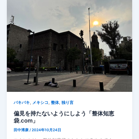
,
,
,
バキバキ
メキシコ
整体
独り言
偏見を持たないようにしよう「整体知恵
袋.com」
田中博康
/
2024年10月24日