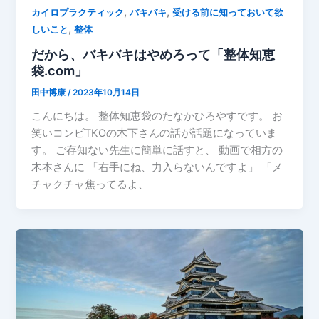
,
,
カイロプラクティック
バキバキ
受ける前に知っておいて欲
,
しいこと
整体
だから、バキバキはやめろって「整体知恵
袋.com」
田中博康
/
2023年10月14日
こんにちは。 整体知恵袋のたなかひろやすです。 お
笑いコンビTKOの木下さんの話が話題になっていま
す。 ご存知ない先生に簡単に話すと、 動画で相方の
木本さんに 「右手にね、力入らないんですよ」 「メ
チャクチャ焦ってるよ、