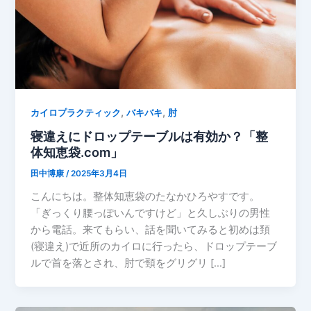
,
,
カイロプラクティック
バキバキ
肘
寝違えにドロップテーブルは有効か？「整
体知恵袋.com」
田中博康
/
2025年3月4日
こんにちは。整体知恵袋のたなかひろやすです。
「ぎっくり腰っぽいんですけど」と久しぶりの男性
から電話。来てもらい、話を聞いてみると初めは頚
(寝違え)で近所のカイロに行ったら、ドロップテーブ
ルで首を落とされ、肘で頸をグリグリ […]