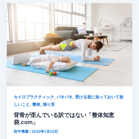
,
,
カイロプラクティック
バキバキ
受ける前に知っておいて欲
,
,
しいこと
整体
独り言
背骨が歪んでいる訳ではない「整体知恵
袋.com」
田中博康
/
2022年1月22日