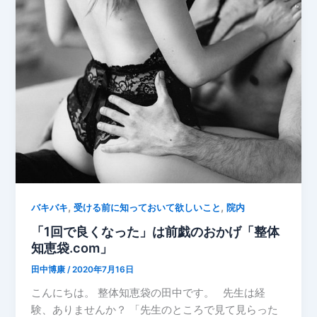
,
,
バキバキ
受ける前に知っておいて欲しいこと
院内
「1回で良くなった」は前戯のおかげ「整体
知恵袋.com」
田中博康
/
2020年7月16日
こんにちは。 整体知恵袋の田中です。 先生は経
験、ありませんか？ 「先生のところで見て見らった