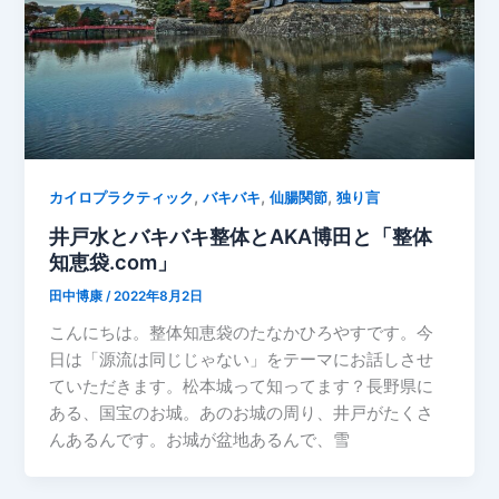
,
,
,
カイロプラクティック
バキバキ
仙腸関節
独り言
井戸水とバキバキ整体とAKA博田と「整体
知恵袋.com」
田中博康
/
2022年8月2日
こんにちは。整体知恵袋のたなかひろやすです。今
日は「源流は同じじゃない」をテーマにお話しさせ
ていただきます。松本城って知ってます？長野県に
ある、国宝のお城。あのお城の周り、井戸がたくさ
んあるんです。お城が盆地あるんで、雪