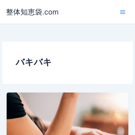
内
整体知恵袋.com
容
を
ス
キ
ッ
プ
バキバキ